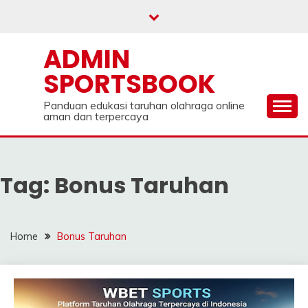
Skip
to
content
ADMIN
SPORTSBOOK
Panduan edukasi taruhan olahraga online
aman dan terpercaya
Tag:
Bonus Taruhan
Home
Bonus Taruhan