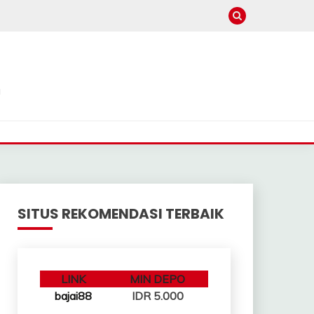
a
SITUS REKOMENDASI TERBAIK
LINK
MIN DEPO
bajai88
IDR 5.000