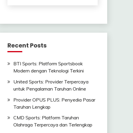
Recent Posts
BTI Sports: Platform Sportsbook
Modern dengan Teknologi Terkini
United Sports: Provider Terpercaya
untuk Pengalaman Taruhan Online
Provider OPUS PLUS: Penyedia Pasar
Taruhan Lengkap
CMD Sports: Platform Taruhan
Olahraga Terpercaya dan Terlengkap