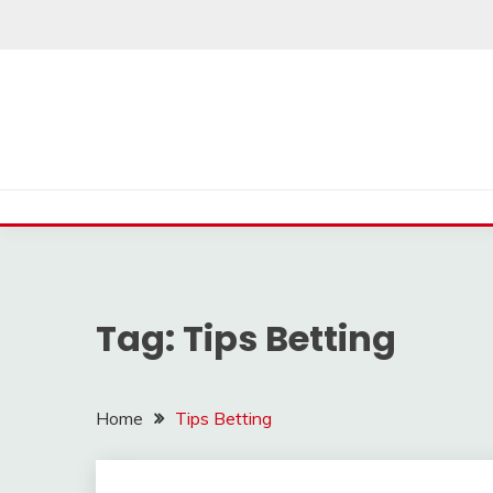
Skip
to
content
Tag:
Tips Betting
Home
Tips Betting